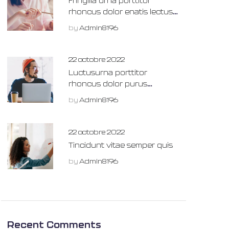
Fringilla urna porttitor
rhoncus dolor enatis lectus
magna fringilla.
by
Admin8196
22 octobre 2022
Luctusurna porttitor
rhoncus dolor purus
venenatis lectus magna
by
Admin8196
fringilla.
22 octobre 2022
Tincidunt vitae semper quis
by
Admin8196
Recent Comments