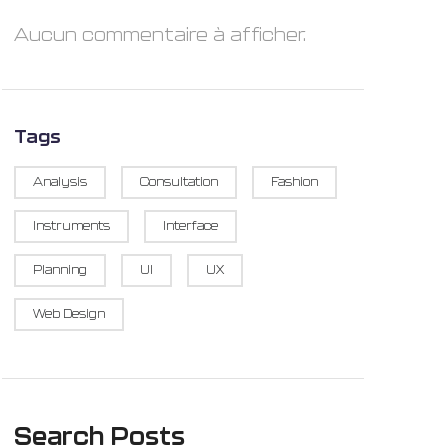
Aucun commentaire à afficher.
Tags
Analysis
Consultation
Fashion
Instruments
Interface
Planning
UI
UX
Web Design
Search Posts