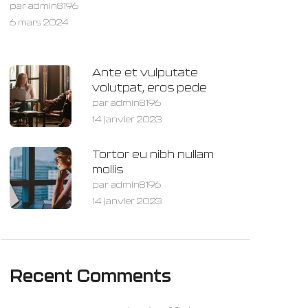
par admin8196
6 mars 2024
Ante et vulputate
volutpat, eros pede
par admin8196
14 janvier 2023
Tortor eu nibh nullam
mollis
par admin8196
14 janvier 2023
Recent Comments