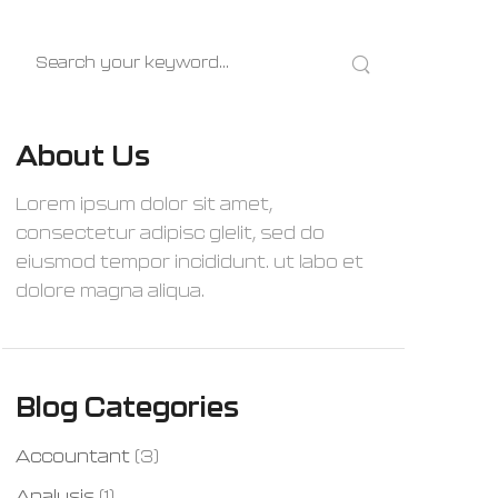
About Us
Lorem ipsum dolor sit amet,
consectetur adipisc glelit, sed do
eiusmod tempor incididunt. ut labo et
dolore magna aliqua.
Blog Categories
Accountant
(3)
Analysis
(1)