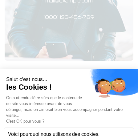
mail@example.com
(000) 123-456-789
By browsing this website, you agree to
Mentions légales