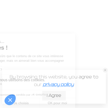
By browsing this website, you agree to
Mentions légales
our
privacy policy
.
Maq In Paie © 2026. Tous droits réservés.
Créé par
Une Histoire de Com
I Agree