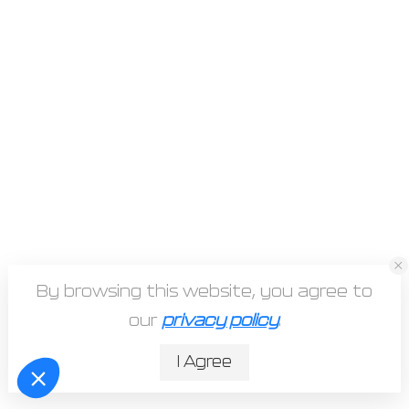
By browsing this website, you agree to
Mentions légales
our
privacy policy
.
Maq In Paie © 2026. Tous droits réservés.
Créé par
Une Histoire de Com
I Agree